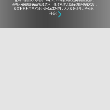
配有10余台从1万吨到200吨大小不等的摩擦及多向锻压设备，
拥有分模模锻的精密锻造技术，使结构形状复杂的锻件快速成形，
提高材料利用率和减少机械加工时间，大大提升锻件力学性能。
开启